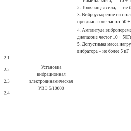
— номинальный, — 10 ÷ 1
2. Толкающая сила, — не б
3. Виброускорение на стол
при диапазоне частот 50 ÷
4. Амплитуда виброперем
диапазоне частот 10 ÷ 50Гц
5. Допустимая масса нагру
вибратора – не более 5 кГ.
2.1
Установка
2.2
вибрационная
2.3
электродинамическая
УВЭ 5/10000
2.4