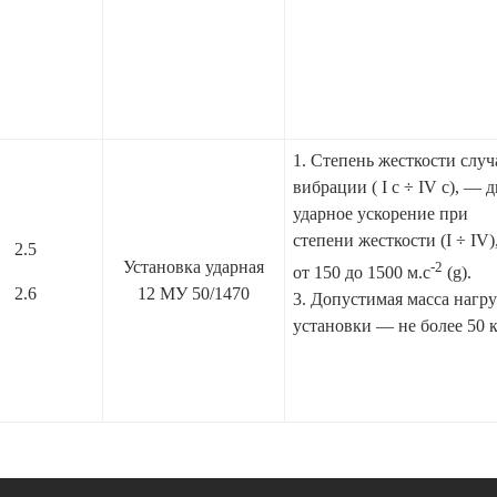
1. Степень жесткости слу
вибрации ( I с ÷ IV с), — 
ударное ускорение при
степени жесткости (I ÷ IV
2.5
Установка ударная
-2
от 150 до 1500 м.с
(g).
2.6
12 МУ 50/1470
3. Допустимая масса нагру
установки — не более 50 