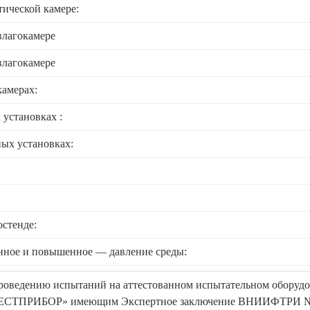
ической камере:
влагокамере
влагокамере
камерах:
 установках :
ых установках:
стенде:
нное и повышенное — давление среды:
проведению испытаний на аттестованном испытательном оборудо
ЕСТПРИБОР» имеющим Экспертное заключение ВНИИФТРИ №10