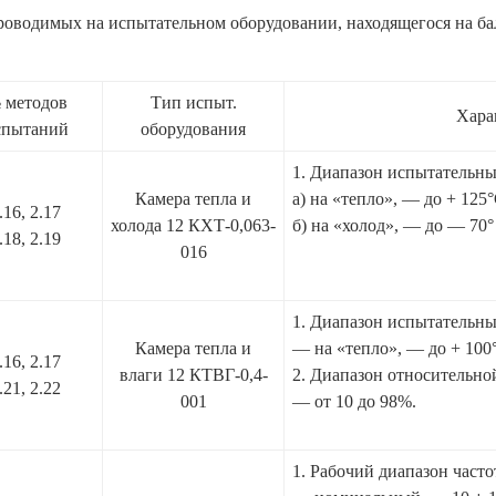
, проводимых на испытательном оборудовании, находящегося на 
 методов
Тип испыт.
Хара
спытаний
оборудования
1. Диапазон испытательны
Камера тепла и
а) на «тепло», — до + 125°
.16, 2.17
холода 12 КХТ-0,063-
б) на «холод», — до — 70°
.18, 2.19
016
1. Диапазон испытательны
Камера тепла и
— на «тепло», — до + 100°
.16, 2.17
влаги 12 КТВГ-0,4-
2. Диапазон относительно
.21, 2.22
001
— от 10 до 98%.
1. Рабочий диапазон частот