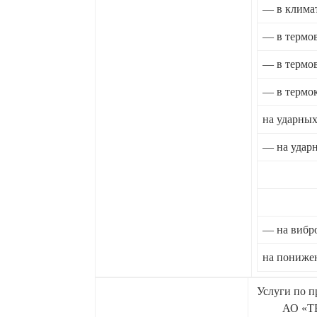
— в климат
— в термо
— в термо
— в термо
на ударных
— на ударн
— на вибро
на пониже
Услуги по 
АО «Т