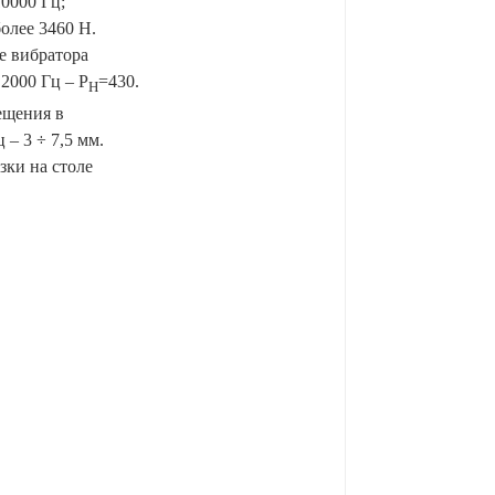
0000 Гц;
олее 3460 Н.
е вибратора
 2000 Гц – Р
=430.
Н
ещения в
 – 3 ÷ 7,5 мм.
зки на столе