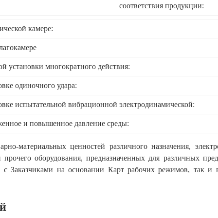
соответствия продукции:
ической камере:
лагокамере
ой установки многократного действия:
овке одиночного удара:
овке испытательной вибрационной электродинамической:
енное и повышенное давление среды:
рно-материальных ценностей различного назначения, электро
 прочего оборудования, предназначенных для различных предп
 с Заказчиками на основании Карт рабочих режимов, так и 
ий