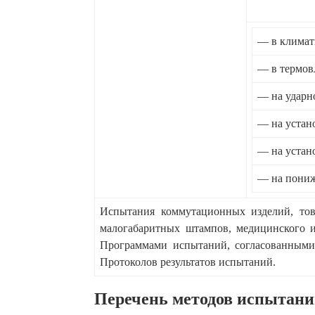
— в климат
— в термов
— на ударн
— на устан
— на устан
— на пониж
Испытания коммутационных изделий, това
малогабаритных штампов, медицинского и
Программами испытаний, согласованными
Протоколов результатов испытаний.
Перечень методов испытан