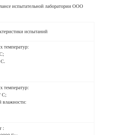
балансе испытательной лаборатории ООО
ктеристики испытаний
х температур:
С;
 С.
х температур:
 С;
й влажности:
 :