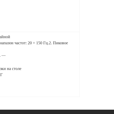
чайной
диапазон частот: 20 ÷ 150 Гц.2. Пиковое
), —
зки на столе
кГ