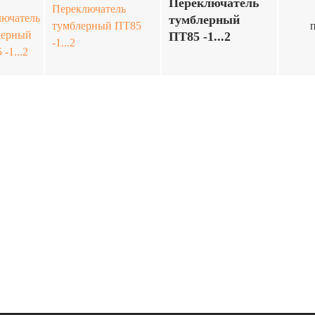
Переключатель
Переключатель
тумблерный
тумблерный ПТ85
ПТ85 -1...2
-1...2
Выключатели тумблерные
предназначены для
коммутации электрических
цепей постоянного и
переменного тока в РЭА
широкого применения.
Купить переключатель
тумблерный ПТ85 -1...21 по
минимальным рыночным
ценам