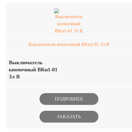
В по минимальным рыночным
ценам
Выключатель кнопочный ВКн1-01 Зл В
Выключатель
кнопочный ВКн1-01
Зл В
Миниатюрные кнопочные
выключатели предназначены для
ПОДРОБНЕЕ
работы в цепях постоянного и
переменного тока в РЭА
ЗАКАЗАТЬ
специального назначения. Изделия
изготавливаются в климатическом
исполнении В. Купить