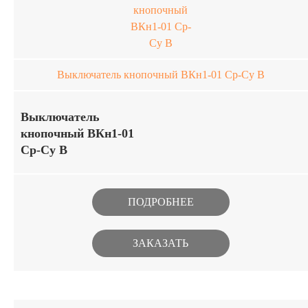
Выключатель кнопочный ВКн1-01 Ср-Су В
Выключатель
кнопочный ВКн1-01
Ср-Су В
Миниатюрные кнопочные
выключатели предназначены для
ПОДРОБНЕЕ
работы в цепях постоянного и
переменного тока в РЭА
ЗАКАЗАТЬ
специального назначения. Изделия
изготавливаются в климатическом
исполнении В. Купить
выключатель кнопочный ВКн1-01