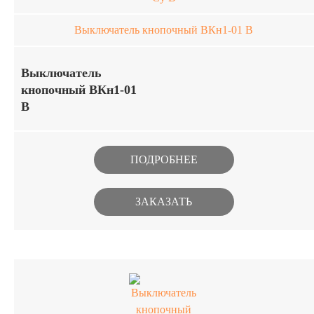
Выключатель кнопочный ВКн1-01 В
Выключатель
кнопочный ВКн1-01
В
Миниатюрные кнопочные
выключатели предназначены для
ПОДРОБНЕЕ
работы в цепях постоянного и
переменного тока в РЭА
ЗАКАЗАТЬ
специального назначения. Изделия
изготавливаются в климатическом
исполнении В. Выключатель
кнопочный ВКн1-01 В по
оптимальным рыночным ценам