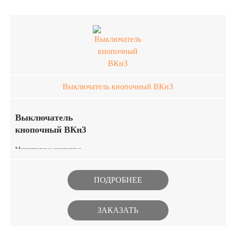
выключатель кнопочный ВКн1-01
Зл В по минимальным рыночным
ценам
Выключатель кнопочный ВКн3
Выключатель
кнопочный ВКн3
Миниатюрные кнопочные
выключатели предназначены для
работы в цепях постоянного и
ПОДРОБНЕЕ
переменного тока в РЭА
специального назначения. Изделия
ЗАКАЗАТЬ
изготавливаются в климатическом
исполнении В. Выключатели