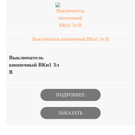
Ср-Су В по минимальным
рыночным ценам
Выключатель кнопочный ВКн1 Зл В
Выключатель
кнопочный ВКн1 Зл
В
Миниатюрные кнопочные
выключатели предназначены для
ПОДРОБНЕЕ
работы в цепях постоянного и
переменного тока в РЭА
ЗАКАЗАТЬ
специального назначения. Изделия
изготавливаются в климатическом
исполнении В. Купить
выключатель кнопочный ВКн1 Зл